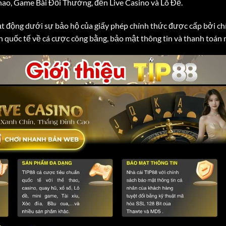
ao, Game Bài Đổi Thưởng, đến Live Casino và Lô Đề.
oạt động dưới sự bảo hộ của giấy phép chính thức được cấp bởi 
h quốc tế về cá cược công bằng, bảo mật thông tin và thanh toán 