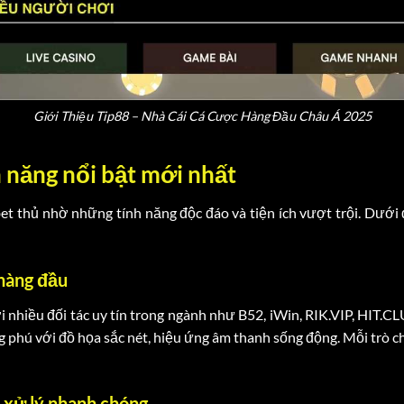
Giới Thiệu Tip88 – Nhà Cái Cá Cược Hàng Đầu Châu Á 2025
 năng nổi bật mới nhất
et thủ nhờ những tính năng độc đáo và tiện ích vượt trội. Dưới 
 hàng đầu
i nhiều đối tác uy tín trong ngành như B52, iWin, RIK.VIP, HIT.C
g phú với đồ họa sắc nét, hiệu ứng âm thanh sống động. Mỗi trò ch
ộ xử lý nhanh chóng