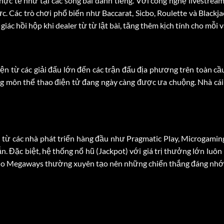
ực tế như tại các sòng bài danh tiếng. Với công nghệ livestream 
. Các trò chơi phổ biến như Baccarat, Sicbo, Roulette và Blackj
iác hồi hộp khi dealer từ từ lật bài, tăng thêm kịch tính cho mỗi 
ện từ các giải đấu lớn đến các trận đấu địa phương trên toàn cầ
ững môn thể thao điện tử đang ngày càng được ưa chuộng. Nhà cá
ừ các nhà phát triển hàng đầu như Pragmatic Play, Microgamin
. Đặc biệt, hệ thống nổ hũ (Jackpot) với giá trị thưởng lớn luôn
ino Megaways thường xuyên tạo nên những chiến thắng đáng nhớ