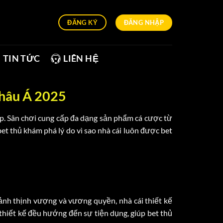
ĐĂNG NHẬP
ĐĂNG KÝ
TIN TỨC
LIÊN HỆ
Châu Á 2025
iệp. Sân chơi cung cấp đa dạng sản phẩm cá cược từ
bet thủ khám phá lý do vì sao nhà cái luôn được bet
 ảnh thịnh vượng và vương quyền, nhà cái thiết kế
 thiết kế đều hướng đến sự tiện dụng, giúp bet thủ