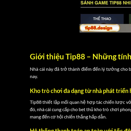
Giới thiệu Tip88 – Những tính
Nhà cái này đã trở thành điểm đến lý tưởng cho b
nay.
Kho trò chơi đa dạng từ nhà phát triển
Tip88 thiết lập mối quan hệ hợp tác chiến lược vớ
đó, nhà cái cung cấp cho bet thủ kho trò chơi phon
mang đến cơ hội chiến thắng hấp dẫn.
Hệ thống thanh toán an toàn với tốc đ