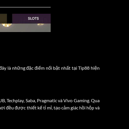
đây là những đặc điểm nổi bật nhất tại Tip88 hiện
LUB, Techplay, Saba, Pragmatic và Vivo Gaming. Qua
ơi đều được thiết kế tỉ mỉ, tạo cảm giác hồi hộp và