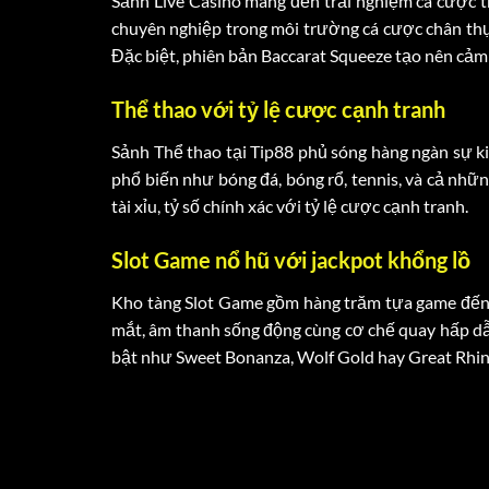
Sảnh Live Casino mang đến trải nghiệm cá cược th
chuyên nghiệp trong môi trường cá cược chân thực
Đặc biệt, phiên bản Baccarat Squeeze tạo nên cảm g
Thể thao với tỷ lệ cược cạnh tranh
Sảnh Thể thao tại Tip88 phủ sóng hàng ngàn sự ki
phổ biến như bóng đá, bóng rổ, tennis, và cả nh
tài xỉu, tỷ số chính xác với tỷ lệ cược cạnh tranh.
Slot Game nổ hũ với jackpot khổng lồ
Kho tàng Slot Game gồm hàng trăm tựa game đến t
mắt, âm thanh sống động cùng cơ chế quay hấp dẫn
bật như Sweet Bonanza, Wolf Gold hay Great Rh