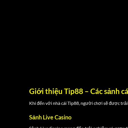
Giới thiệu Tip88 – Các sảnh 
Khi đến với nhà cái Tip88, người chơi sẽ được tr
Sảnh Live Casino