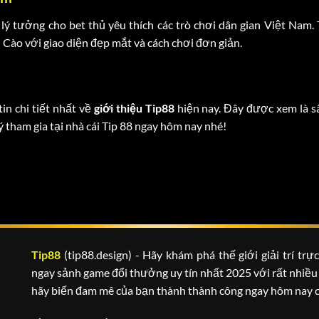
lý tưởng cho bet thủ yêu thích các trò chơi dân gian Việt Nam. 
 Cào với giao diện đẹp mắt và cách chơi đơn giản.
in chi tiết nhất về
giới thiệu Tip88
hiện nay. Đây được xem là sâ
ý tham gia tại nhà cái Tip 88 ngay hôm nay nhé!
Tip88
(tip88.design) - Hãy khám phá thế giới giải trí tr
ngay sảnh game đổi thưởng uy tín nhất 2025 với rất nhiều
hãy biến đam mê của bạn thành thành công ngay hôm nay c