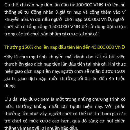
Cụ thể, chỉ cần nạp tiền lần đầu từ 100.000 VNĐ trở lên, hệ
thống sẽ tự động nhân 3 giá trị nạp và cộng thêm vào ví
khuyến mãi. Ví dụ, nếu người chơi nạp 500.000 VNĐ, người
chơi sẽ có tổng cộng 1.500.000 VNĐ để sử dụng đặt cược
trong các trò chơi, sản phẩm cá cược tại nhà cái.
Thưởng 150% cho lần nạp đầu tiên lên đến 45.000.000 VNĐ
Đây là chương trình khuyến mãi dành cho tất cả hội viên
thực hiện giao dịch nạp tiền lần đầu tiên tại nhà cái. Khi thực
hiện giao dịch nạp tiền này, người chơi sẽ nhận được 150%
giá trị giao dịch nạp, mức thưởng tối đa lên đến 45 triệu
đồng.
Ưu đãi này được xem là một trong những chương trình có
mức thưởng khủng nhất tại Tip88 hiện nay. Với phần
thưởng lớn như vậy, người chơi có thể tự tin tham gia các
trò chơi có mức cược cao hơn, qua đó tăng cơ hội chiến
thắng và mang về lợi nhuận hấp dẫn.