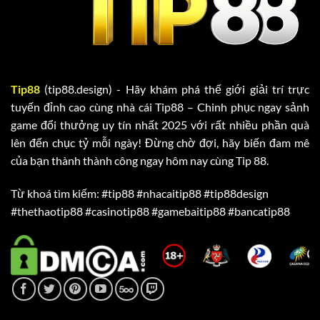
Tip88
(tip88.design) - Hãy khám phá thế giới giải trí trực
tuyến đỉnh cao cùng nhà cái Tip88 – Chinh phục ngay sảnh
game đổi thưởng uy tín nhất 2025 với rất nhiều phần quà
lên đến chục tỷ mỗi ngày! Đừng chờ đợi, hãy biến đam mê
của bạn thành thành công ngay hôm nay cùng Tip 88.
Từ khoá tìm kiếm: #tip88 #nhacaitip88 #tip88design
#thethaotip88 #casinotip88 #gamebaitip88 #bancatip88