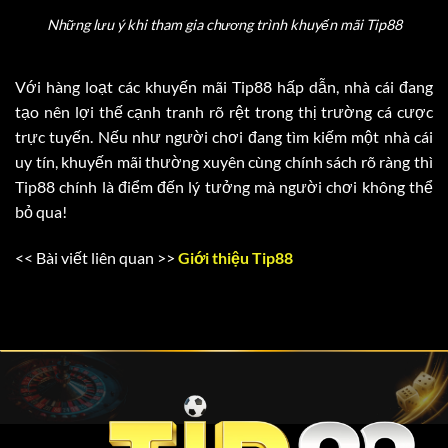
Những lưu ý khi tham gia chương trình khuyến mãi Tip88
Với hàng loạt các khuyến mãi Tip88 hấp dẫn, nhà cái đang
tạo nên lợi thế cạnh tranh rõ rệt trong thị trường cá cược
trực tuyến. Nếu như người chơi đang tìm kiếm một nhà cái
uy tín, khuyến mãi thường xuyên cùng chính sách rõ ràng thì
Tip88 chính là điểm đến lý tưởng mà người chơi không thể
bỏ qua!
<< Bài viết liên quan >>
Giới thiệu Tip88