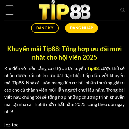
Bỏ
qua
nội
dung
ĐĂNG NHẬP
ĐĂNG KÝ
Khuyến mãi Tip88: Tổng hợp ưu đãi mới
nhất cho hội viên 2025
Khi đến với nền tảng cá cược trực tuyến
Tip88
, cược thủ sẽ
nhận được rất nhiều ưu đãi đặc biệt hấp dẫn với khuyến
mãi Tip88. Nhà cái luôn mang đến cơ hội nhận thưởng giá trị
cao cho cả thành viên mới lẫn người chơi lâu năm. Trong bài
viết này, chúng tôi sẽ tổng hợp những chương trình khuyến
mãi tại nhà cái Tip88 mới nhất năm 2025, cùng theo dõi ngay
nhé!
[ez-toc]