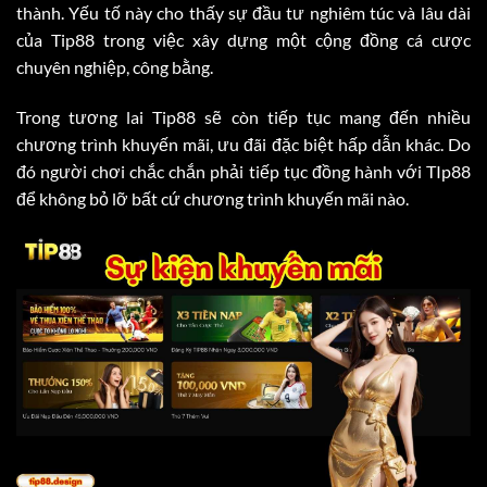
thành. Yếu tố này cho thấy sự đầu tư nghiêm túc và lâu dài
của Tip88 trong việc xây dựng một cộng đồng cá cược
chuyên nghiệp, công bằng.
Trong tương lai Tip88 sẽ còn tiếp tục mang đến nhiều
chương trình khuyến mãi, ưu đãi đặc biệt hấp dẫn khác. Do
đó người chơi chắc chắn phải tiếp tục đồng hành với TIp88
để không bỏ lỡ bất cứ chương trình khuyến mãi nào.