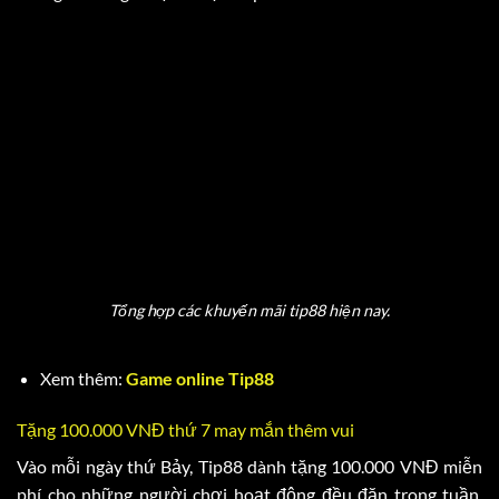
Tổng hợp các khuyến mãi tip88 hiện nay.
Xem thêm:
Game online Tip88
Tặng 100.000 VNĐ thứ 7 may mắn thêm vui
Vào mỗi ngày thứ Bảy, Tip88 dành tặng 100.000 VNĐ miễn
phí cho những người chơi hoạt động đều đặn trong tuần.