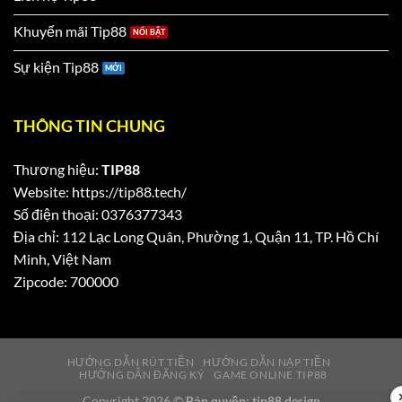
Thiết kế giao diện mang phong cách Châu Âu: Hiện đại,
Khuyến mãi Tip88
sang trọng nhưng không rối mắt. Các sảnh cược (Thể
thao, Casino, Lô đề) được bố trí khoa học. Đặc biệt, thanh
Sự kiện Tip88
công cụ tìm kiếm thông minh giúp bạn tìm nhanh trận
đấu bóng đá hoặc tựa game yêu thích chỉ trong 3 giây.
THÔNG TIN CHUNG
Giao diện cũng được tối ưu hóa hoàn hảo (Responsive)
cho mọi thiết bị từ PC đến Smartphone.
Thương hiệu:
TIP88
Website: https://tip88.tech/
Số điện thoại: 0376377343
Địa chỉ: 112 Lạc Long Quân, Phường 1, Quận 11, TP. Hồ Chí
Minh, Việt Nam
Zipcode: 700000
HƯỚNG DẪN RÚT TIỀN
HƯỚNG DẪN NẠP TIỀN
HƯỚNG DẪN ĐĂNG KÝ
GAME ONLINE TIP88
Copyright 2026 ©
Bản quyền: tip88.design