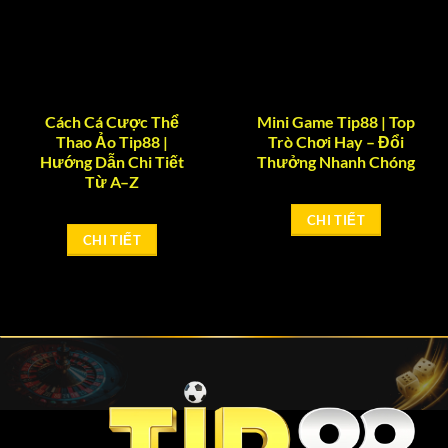
các bản hợp đồng tài trợ “triệu đô” cho các câu lạc bộ
bóng đá hàng đầu thế giới. Hiện tại, logo của Tip88 tự
hào xuất hiện cùng các đội bóng danh tiếng như:
West
Ham, Ipswich Town (Ngoại hạng Anh), Lazio, AS Roma
(Serie A) và Real Betis (La Liga)
. Sự hiện diện này là minh
Cách Cá Cược Thể
Mini Game Tip88 | Top
Thao Ảo Tip88 |
Trò Chơi Hay – Đổi
chứng rõ nét nhất cho tiềm lực tài chính và tính hợp pháp
Hướng Dẫn Chi Tiết
Thưởng Nhanh Chóng
của nhà cái trên trường quốc tế.
Từ A–Z
Tại Việt Nam, sức nóng của sàn đấu này được chứng
CHI TIẾT
minh qua những con số biết nói: Hơn 400.000 thành viên
CHI TIẾT
hoạt động liên tục mỗi tháng, 120.000 lượt đăng nhập
mỗi ngày với tỷ lệ tham gia cược trực tiếp lên tới 80%.
Link Vào Tip88 Mới Nhất & Hướng Dẫn Tải
App
Để đảm bảo trải nghiệm cá cược không bị gián đoạn bởi
tình trạng chặn link từ nhà mạng, người chơi cần truy
cập đúng đường
link vào Tip88 chuẩn
. Việc này cũng