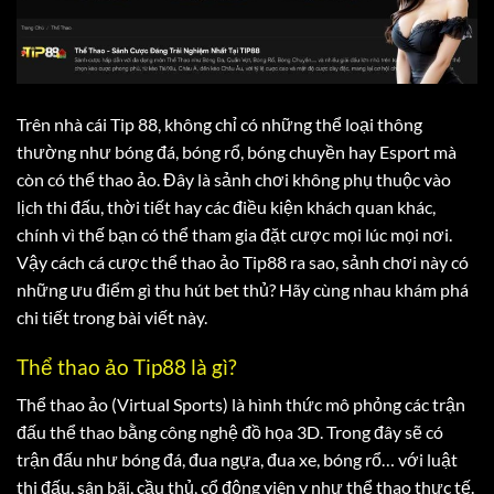
Trên nhà cái Tip 88, không chỉ có những thể loại thông
thường như bóng đá, bóng rổ, bóng chuyền hay Esport mà
còn có thể thao ảo. Đây là sảnh chơi không phụ thuộc vào
lịch thi đấu, thời tiết hay các điều kiện khách quan khác,
chính vì thế bạn có thể tham gia đặt cược mọi lúc mọi nơi.
Vậy cách cá cược thể thao ảo Tip88 ra sao, sảnh chơi này có
những ưu điểm gì thu hút bet thủ? Hãy cùng nhau khám phá
chi tiết trong bài viết này.
Thể thao ảo Tip88 là gì?
Thể thao ảo (Virtual Sports) là hình thức mô phỏng các trận
đấu thể thao bằng công nghệ đồ họa 3D. Trong đây sẽ có
trận đấu như bóng đá, đua ngựa, đua xe, bóng rổ… với luật
thi đấu, sân bãi, cầu thủ, cổ động viên y như thể thao thực tế.