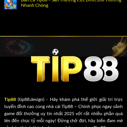
Nhanh Chóng
Tip88
(tip88.design) - Hãy khám phá thế giới giải trí trực
tuyến đỉnh cao cùng nhà cái Tip88 – Chinh phục ngay sảnh
game đổi thưởng uy tín nhất 2025 với rất nhiều phần quà
lên đến chục tỷ mỗi ngày! Đừng chờ đợi, hãy biến đam mê