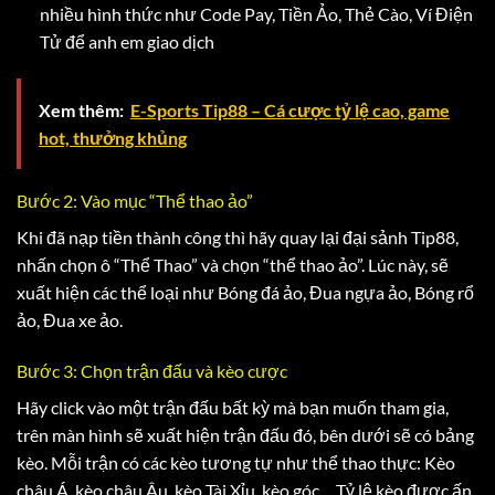
nhiều hình thức như Code Pay, Tiền Ảo, Thẻ Cào, Ví Điện
Tử để anh em giao dịch
Xem thêm:
E-Sports Tip88 – Cá cược tỷ lệ cao, game
hot, thưởng khủng
Bước 2: Vào mục “Thể thao ảo”
Khi đã nạp tiền thành công thì hãy quay lại đại sảnh Tip88,
nhấn chọn ô “Thể Thao” và chọn “thể thao ảo”. Lúc này, sẽ
xuất hiện các thể loại như Bóng đá ảo, Đua ngựa ảo, Bóng rổ
ảo, Đua xe ảo.
Bước 3: Chọn trận đấu và kèo cược
Hãy click vào một trận đấu bất kỳ mà bạn muốn tham gia,
trên màn hình sẽ xuất hiện trận đấu đó, bên dưới sẽ có bảng
kèo. Mỗi trận có các kèo tương tự như thể thao thực: Kèo
châu Á, kèo châu Âu, kèo Tài Xỉu, kèo góc… Tỷ lệ kèo được ấn