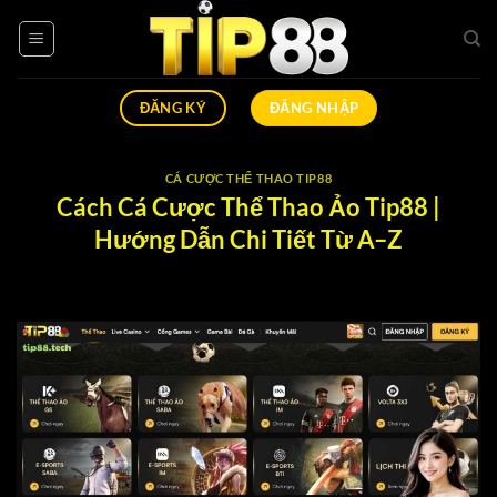
Bỏ
qua
nội
dung
ĐĂNG NHẬP
ĐĂNG KÝ
CÁ CƯỢC THỂ THAO TIP88
Cách Cá Cược Thể Thao Ảo Tip88 |
Hướng Dẫn Chi Tiết Từ A–Z