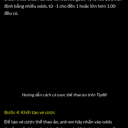
định bằng nhiều odds, từ -1 cho đến 1 hoặc lớn hơn 1.00
đều có.
Hướng dẫn cách cá cược thể thao ảo trên Tip88
Bước 4: Khởi tạo vé cược
Để tạo vé cược thể thao ảo, anh em hãy nhấn vào odds